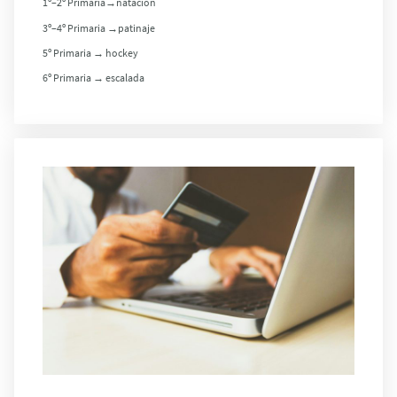
1º–2º Primaria→natación
3º–4º Primaria →patinaje
5º Primaria → hockey
6º Primaria → escalada