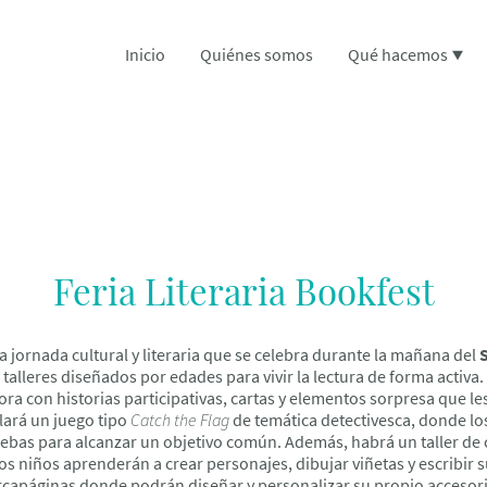
Inicio
Quiénes somos
Qué hacemos
Feria Literaria Bookfest
 jornada cultural y literaria que se celebra durante la mañana del
S
talleres diseñados por edades para vivir la lectura de forma activ
a con historias participativas, cartas y elementos sorpresa que les 
llará un juego tipo
Catch the Flag
de temática detectivesca, donde lo
ruebas para alcanzar un objetivo común. Además, habrá un taller d
los niños aprenderán a crear personajes, dibujar viñetas y escribir
rcapáginas donde podrán diseñar y personalizar su propio accesori