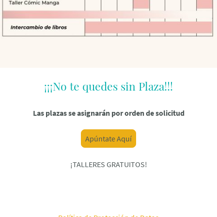
¡¡¡No te quedes sin Plaza!!!
Las plazas se asignarán por orden de solicitud
Apúntate Aquí
¡TALLERES GRATUITOS!
Quiénes somos
Qué hacemos
Cómo colaborar
Co