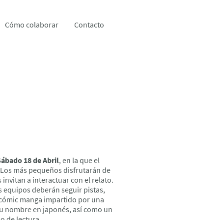
Cómo colaborar
Contacto
ábado 18 de Abril
, en la que el
a. Los más pequeños disfrutarán de
invitan a interactuar con el relato.
s equipos deberán seguir pistas,
e cómic manga impartido por una
 su nombre en japonés, así como un
o de lectura.